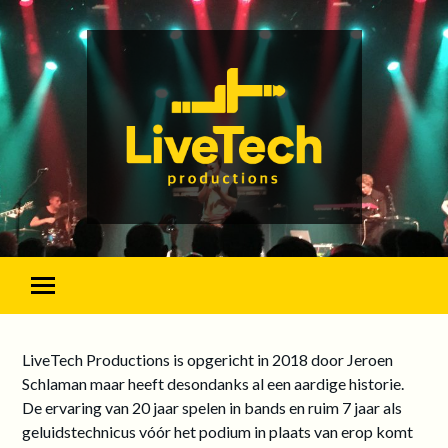
LiveTech Productions is opgericht in 2018 door Jeroen
Schlaman maar heeft desondanks al een aardige historie.
De ervaring van 20 jaar spelen in bands en ruim 7 jaar als
geluidstechnicus vóór het podium in plaats van erop komt