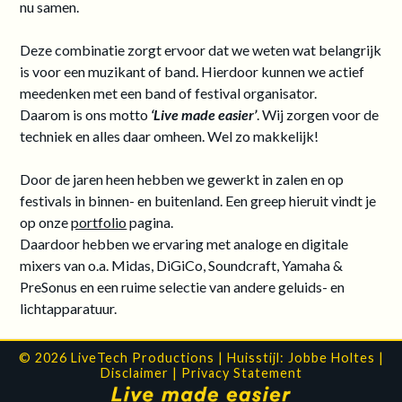
nu samen.
Deze combinatie zorgt ervoor dat we weten wat belangrijk
is voor een muzikant of band. Hierdoor kunnen we actief
meedenken met een band of festival organisator.
Daarom is ons motto
‘Live made easier’
. Wij zorgen voor de
techniek en alles daar omheen. Wel zo makkelijk!
Door de jaren heen hebben we gewerkt in zalen en op
festivals in binnen- en buitenland. Een greep hieruit vindt je
op onze
portfolio
pagina.
Daardoor hebben we ervaring met analoge en digitale
mixers van o.a. Midas, DiGiCo, Soundcraft, Yamaha &
PreSonus en een ruime selectie van andere geluids- en
lichtapparatuur.
© 2026 LiveTech Productions | Huisstijl:
Jobbe Holtes
|
Disclaimer
|
Privacy Statement